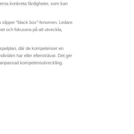
serna konkreta färdigheter, som kan
 slipper “black box”-fenomen. Ledare
t och fokusera på att utveckla,
spelplan, där de kompetenser en
viden har eller eftersträvar. Det ger
vidanpassad kompetensutveckling.