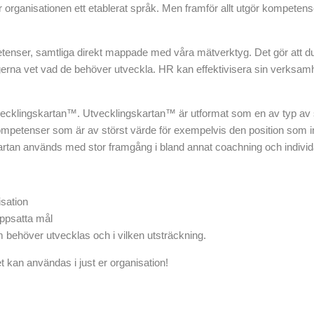
r organisationen ett etablerat språk. Men framför allt utgör kompeten
nser, samtliga direkt mappade med våra mätverktyg. Det gör att du
na vet vad de behöver utveckla. HR kan effektivisera sin verksamhe
cklingskartan™. Utvecklingskartan™ är utformat som en av typ av 
petenser som är av störst värde för exempelvis den position som indi
 Kartan används med stor framgång i bland annat coachning och indi
sation
 uppsatta mål
behöver utvecklas och i vilken utsträckning.
 kan användas i just er organisation!