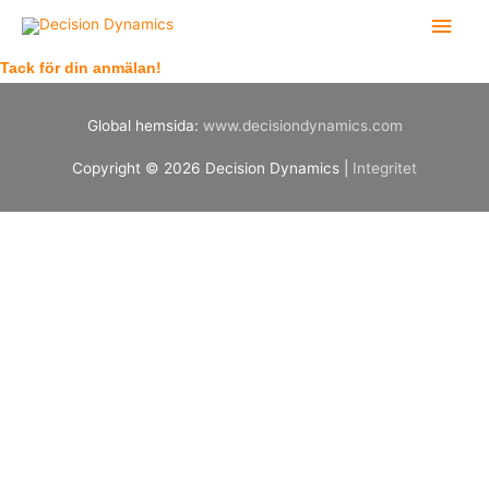
Hoppa
Huv
till
innehåll
Tack för din anmälan!
Global hemsida:
www.decisiondynamics.com
Copyright © 2026
Decision Dynamics
|
Integritet