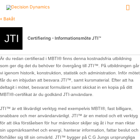
Hoppa
Huv
till
innehåll
« Bakåt
Certifiering - Informationsmöte JTI™
Är du redan certifierad i MBTI® finns denna kostnadsfria utbildning
som ger dig det du behöver för övergång till JTI™. På utbildningen går
vi igenom historik, konstruktion, statistik och administration. Inför mötet
får du en inbjudan att besvara JTI™, samt kursmaterial. Efter att ha
deltagit i mötet, besvarat formuläret samt skickat in en kopia på ditt
MBTI®-certifikat är du godkänd JTI-användare.
JTI™ är ett likvärdigt verktyg med exempelvis MBTI®, fast billigare,
snabbare och mer användarvänligt. JTI™ är en metod och ett verktyg
för att öka förståelsen för hur människor skiljer sig åt i hur man riktar
sin uppmärksamhet och energi, hanterar information, fattar beslut och
förhåller sig till sin omvärld. JTI™ bygger på C.G Jungs ursprungliga